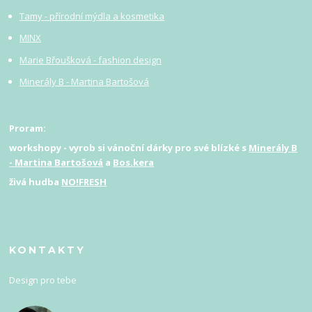
Tamy - přírodní mýdla a kosmetika
MINX
Marie Břoušková - fashion design
Minerály B - Martina Bartošová
Proram:
workshopy - vyrob si vánoční dárky pro své blízké s
Minerály B
- Martina Bartošová
a
Bos.kera
živá hudba
NO!FRESH
KONTAKTY
Design pro tebe