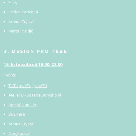
Elies
Lenka Franková
Aroma Crystal
Marta Brajdič
3. DESIGN PRO TEBE
15. listopadu od 16:00- 22:00
Tvůrci:
TUTU, dvěTU, jsmeTU
Atelier B - Božena Borýsková
Bombós ateliér
Bos.kera
Aroma Crystal
Obojkářství