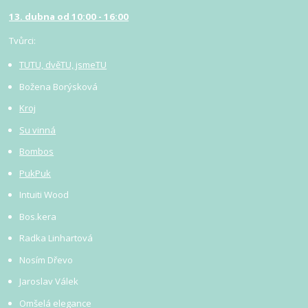
13. dubna od 10:00 - 16:00
Tvůrci:
TUTU, dvěTU, jsmeTU
Božena Borýsková
Kroj
Su vinná
Bombos
PukPuk
Intuiti Wood
Bos.kera
Radka Linhartová
Nosím Dřevo
Jaroslav Válek
Omšelá elegance