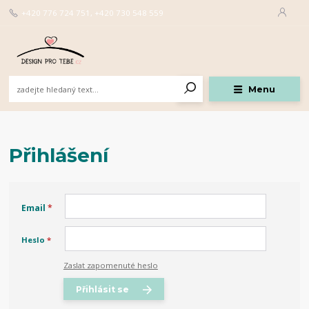
+420 776 724 751, +420 730 548 559
Menu
Přihlášení
Email
*
Heslo
*
Zaslat zapomenuté heslo
Přihlásit se