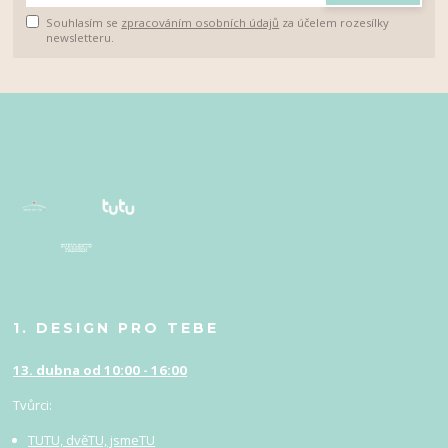
Souhlasím se
zpracováním osobních údajů
za účelem rozesílky
newsletteru.
1. DESIGN PRO TEBE
13. dubna od 10:00 - 16:00
Tvůrci:
TUTU, dvěTU, jsmeTU