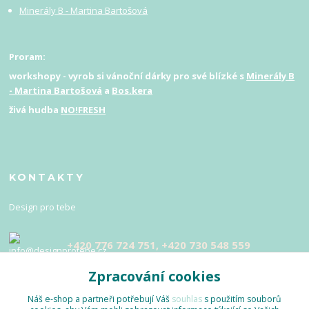
Minerály B - Martina Bartošová
Proram:
workshopy - vyrob si vánoční dárky pro své blízké s
Minerály B
- Martina Bartošová
a
Bos.kera
živá hudba
NO!FRESH
KONTAKTY
Design pro tebe
+420 776 724 751, +420 730 548 559
Zpracování cookies
info@designprotebe.cz
Náš e-shop a partneři potřebují Váš
souhlas
s použitím souborů