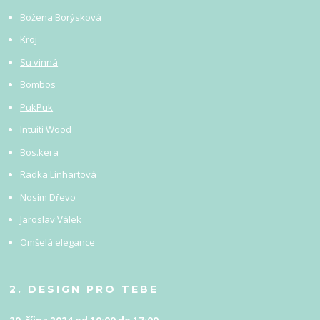
Božena Borýsková
Kroj
Su vinná
Bombos
PukPuk
Intuiti Wood
Bos.kera
Radka Linhartová
Nosím Dřevo
Jaroslav Válek
Omšelá elegance
2. DESIGN PRO TEBE