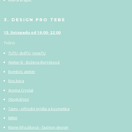
Marta Brajdič
3. DESIGN PRO TEBE
15. listopadu od 16:00- 22:00
Tvůrci:
TUTU, dvěTU, jsmeTU
Atelier B - Božena Borýsková
Bombós ateliér
Bos.kera
Aroma Crystal
Obojkářství
Tamy - přírodní mýdla a kosmetika
MINX
Marie Břoušková - fashion design