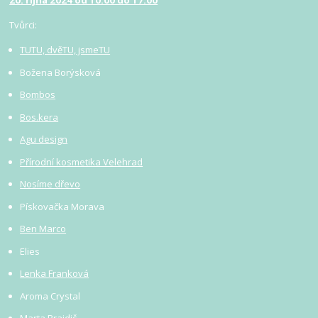
20. října 2024 od 10:00 do 17:00
Tvůrci:
TUTU, dvěTU, jsmeTU
Božena Borýsková
Bombos
Bos.kera
Agu design
Přírodní kosmetika Velehrad
Nosíme dřevo
Pískovačka Morava
Ben Marco
Elies
Lenka Franková
Aroma Crystal