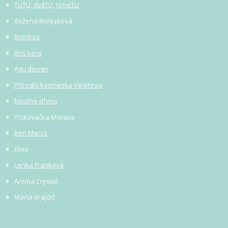
TUTU, dvěTU, jsmeTU
Božena Borýsková
Bombos
Bos.kera
Agu design
Přírodní kosmetika Velehrad
Nosíme dřevo
Pískovačka Morava
Ben Marco
Elies
Lenka Franková
Aroma Crystal
Marta Brajdič