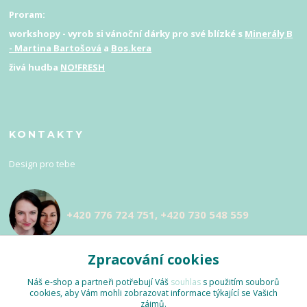
Proram:
workshopy - vyrob si vánoční dárky pro své blízké s
Minerály B
- Martina Bartošová
a
Bos.kera
živá hudba
NO!FRESH
KONTAKTY
Design pro tebe
+420 776 724 751, +420 730 548 559
Zpracování cookies
info@designprotebe.cz
Náš e-shop a partneři potřebují Váš
souhlas
s použitím souborů
cookies, aby Vám mohli zobrazovat informace týkající se Vašich
zájmů.