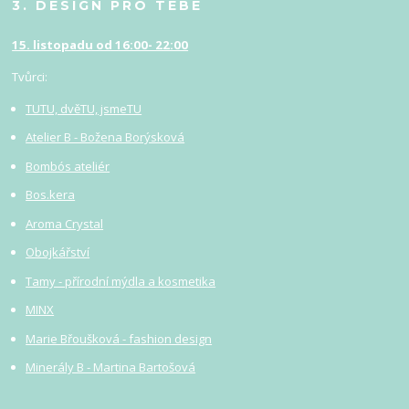
3. DESIGN PRO TEBE
15. listopadu od 16:00- 22:00
Tvůrci:
TUTU, dvěTU, jsmeTU
Atelier B - Božena Borýsková
Bombós ateliér
Bos.kera
Aroma Crystal
Obojkářství
Tamy - přírodní mýdla a kosmetika
MINX
Marie Břoušková - fashion design
Minerály B - Martina Bartošová