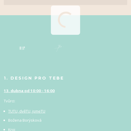
1. DESIGN PRO TEBE
13. dubna od 10:00 - 16:00
Tvůrci:
TUTU, dvěTU, jsmeTU
Božena Borýsková
Kroj