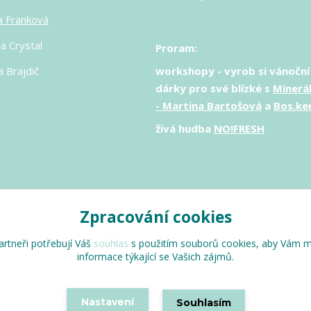
a Franková
a Crystal
Proram:
 Brajdič
workshopy - vyrob si vánoční
dárky pro své blízké s
Minerá
- Martina Bartošová
a
Bos.ke
živá hudba
NO!FRESH
Zpracování cookies
rtneři potřebují Váš
souhlas
s použitím souborů cookies, aby Vám m
Design pro tebe 2024 © Všechna práva vyhrazena
informace týkající se Vašich zájmů.
Vytvořeno na
Eshop-rychle.cz
Nastavení
Souhlasím