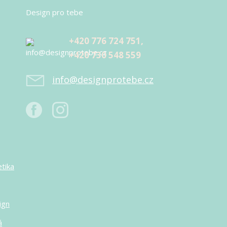
Design pro tebe
+420 776 724 751,
+420 730 548 559
info@designprotebe.cz
tika
ign
á