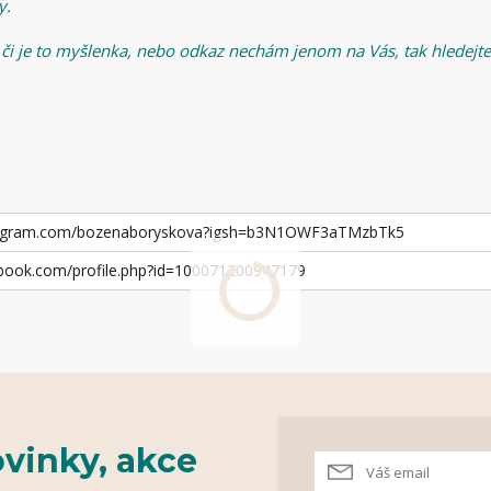
y.
 či je to myšlenka, nebo odkaz nechám jenom na Vás, tak hledejt
stagram.com/bozenaboryskova?igsh=b3N1OWF3aTMzbTk5
ebook.com/profile.php?id=100071200947179
vinky, akce