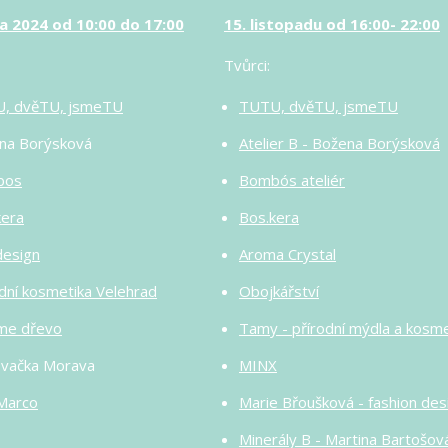
jna 2024 od 10:00 do 17:00
15. listopadu od 16:00- 22:00
Tvůrci:
, dvěTU, jsmeTU
TUTU, dvěTU, jsmeTU
na Borýsková
Atelier B - Božena Borýsková
bos
Bombós ateliér
kera
Bos.kera
design
Aroma Crystal
dní kosmetika Velehrad
Obojkářství
me dřevo
Tamy - přírodní mýdla a kosme
ovačka Morava
MINX
Marco
Marie Břoušková - fashion des
Minerály B - Martina Bartošov