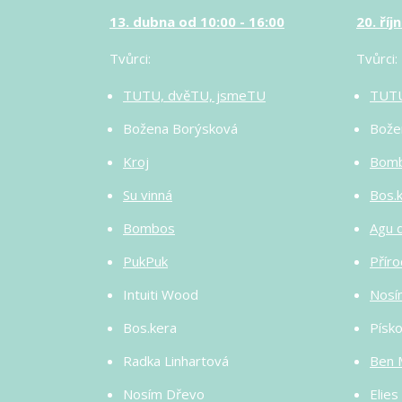
13. dubna od 10:00 - 16:00
20. ří
Tvůrci:
Tvůrci:
TUTU, dvěTU, jsmeTU
TUTU
Božena Borýsková
Bože
Kroj
Bom
Su vinná
Bos.
Bombos
Agu 
PukPuk
Příro
Intuiti Wood
Nosí
Bos.kera
Písk
Radka Linhartová
Ben 
Nosím Dřevo
Elies