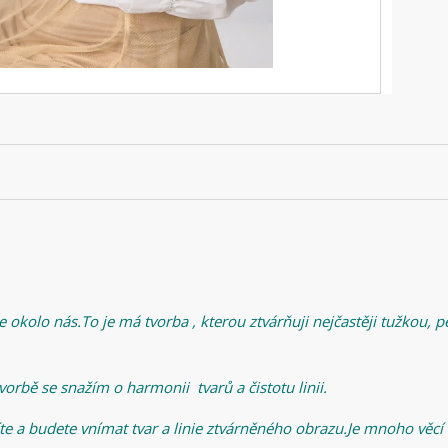
 okolo nás.To je má tvorba , kterou ztvárňuji nejčastěji tužkou, 
vorbě se snažím o harmonii tvarů a čistotu linii.
íte a budete vnímat tvar a linie ztvárněného obrazu.Je mnoho věcí