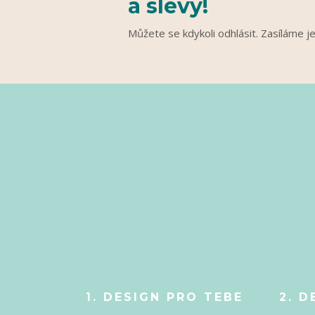
a slevy!
Můžete se kdykoli odhlásit. Zasíláme j
1. DESIGN PRO TEBE
2. D