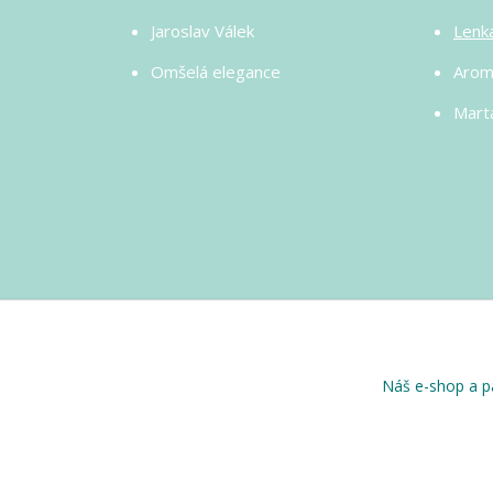
Jaroslav Válek
Lenk
Omšelá elegance
Arom
Marta
Náš e-shop a pa