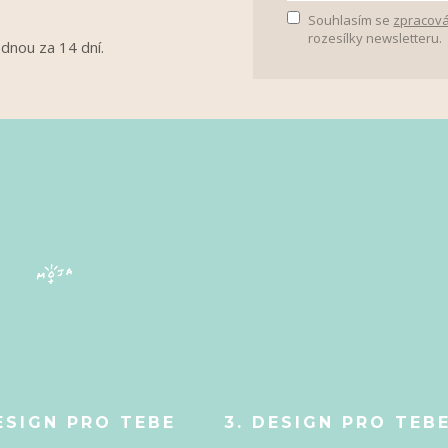
Souhlasím se
zpracová
rozesílky newsletteru.
ednou za 14 dní.
ESIGN PRO TEBE
3. DESIGN PRO TEB