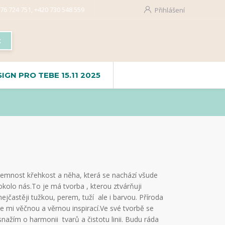
76 724 751, +420 730 548 559
Přihlášení
t
SIGN PRO TEBE 15.11 2025
Jemnost křehkost a něha, která se nachází všude
okolo nás.To je má tvorba , kterou ztvárňuji
nejčastěji tužkou, perem, tuží ale i barvou. Příroda
je mi věčnou a věrnou inspirací.Ve své tvorbě se
snažím o harmonii tvarů a čistotu linii. Budu ráda