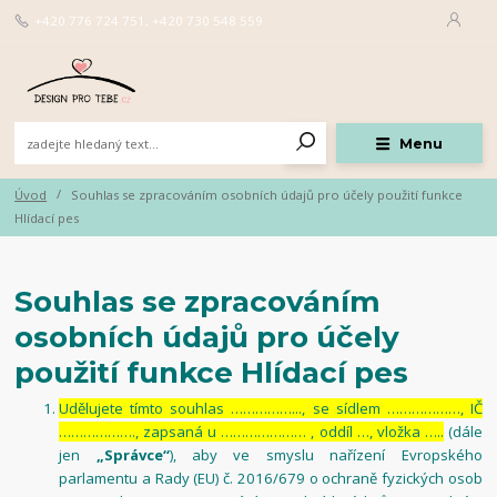
+420 776 724 751, +420 730 548 559
Menu
Úvod
Souhlas se zpracováním osobních údajů pro účely použití funkce
Hlídací pes
Souhlas se zpracováním
osobních údajů pro účely
použití funkce Hlídací pes
Udělujete tímto souhlas ……………..., se sídlem ………………, IČ
………………., zapsaná u ………………… , oddíl …, vložka …..
(dále
jen
„Správce“
), aby ve smyslu nařízení Evropského
parlamentu a Rady (EU) č. 2016/679 o ochraně fyzických osob