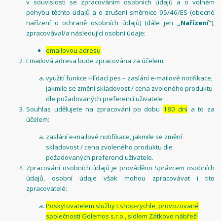
v souvislosti se zpracováním osobních údajů a o volném
pohybu těchto údajů a o zrušení směrnice 95/46/ES (obecné
nařízení o ochraně osobních údajů) (dále jen
„Nařízení“
),
zpracovával/a následující osobní údaje:
emailovou adresu
Emailová adresa bude zpracována za účelem:
využití funkce Hlídací pes – zaslání e-mailové notifikace,
jakmile se změní skladovost / cena zvoleného produktu
dle požadovaných preferencí uživatele
Souhlas udělujete na zpracování po dobu
180 dní
a to za
účelem:
zaslání e-mailové notifikace, jakmile se změní
skladovost / cena zvoleného produktu dle
požadovaných preferencí uživatele.
Zpracování osobních údajů je prováděno Správcem osobních
údajů, osobní údaje však mohou zpracovávat i tito
zpracovatelé:
Poskytovatelem služby Eshop-rychle, provozované
společností Golemos s.r.o., sídlem Zátkovo nábřeží