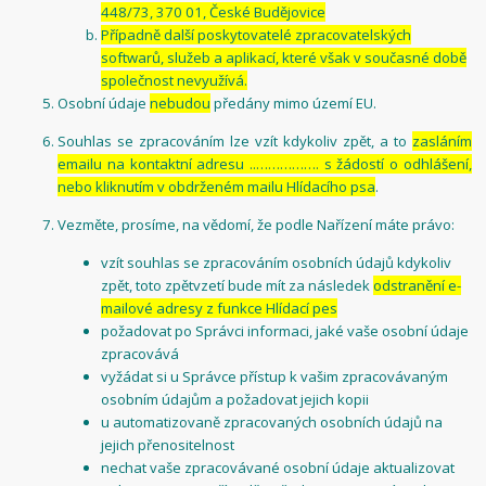
448/73, 370 01, České Budějovice
Případně další poskytovatelé zpracovatelských
softwarů, služeb a aplikací, které však v současné době
společnost nevyužívá.
Osobní údaje
nebudou
předány mimo území EU.
Souhlas se zpracováním lze vzít kdykoliv zpět, a to
zasláním
emailu na kontaktní adresu ..……………. s žádostí o odhlášení,
nebo kliknutím v obdrženém mailu Hlídacího psa
.
Vezměte, prosíme, na vědomí, že podle Nařízení máte právo:
vzít souhlas se zpracováním osobních údajů kdykoliv
zpět, toto zpětvzetí bude mít za následek
odstranění e-
mailové adresy z funkce Hlídací pes
požadovat po Správci informaci, jaké vaše osobní údaje
zpracovává
vyžádat si u Správce přístup k vašim zpracovávaným
osobním údajům a požadovat jejich kopii
u automatizovaně zpracovaných osobních údajů na
jejich přenositelnost
nechat vaše zpracovávané osobní údaje aktualizovat