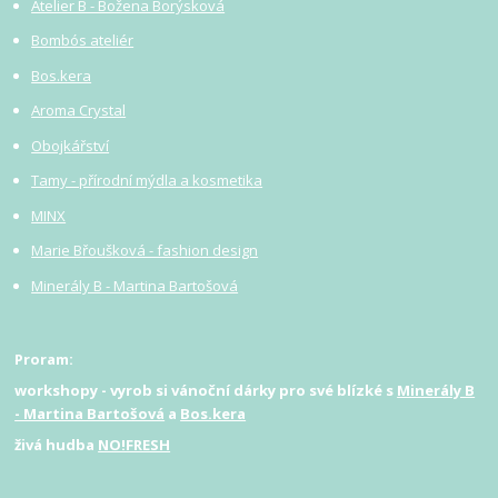
Atelier B - Božena Borýsková
Bombós ateliér
Bos.kera
Aroma Crystal
Obojkářství
Tamy - přírodní mýdla a kosmetika
MINX
Marie Břoušková - fashion design
Minerály B - Martina Bartošová
Proram:
workshopy - vyrob si vánoční dárky pro své blízké s
Minerály B
- Martina Bartošová
a
Bos.kera
živá hudba
NO!FRESH