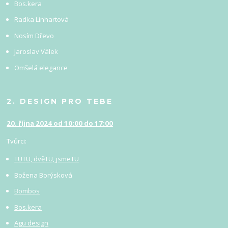
Bos.kera
Radka Linhartová
Nosím Dřevo
Jaroslav Válek
Omšelá elegance
2. DESIGN PRO TEBE
20. října 2024 od 10:00 do 17:00
Tvůrci:
TUTU, dvěTU, jsmeTU
Božena Borýsková
Bombos
Bos.kera
Agu design