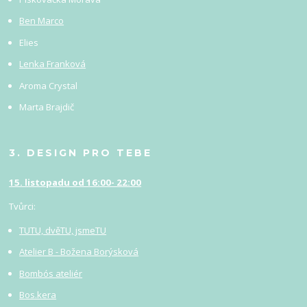
Ben Marco
Elies
Lenka Franková
Aroma Crystal
Marta Brajdič
3. DESIGN PRO TEBE
15. listopadu od 16:00- 22:00
Tvůrci:
TUTU, dvěTU, jsmeTU
Atelier B - Božena Borýsková
Bombós ateliér
Bos.kera