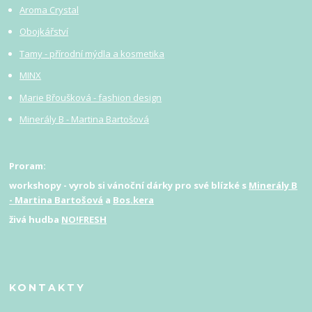
Aroma Crystal
Obojkářství
Tamy - přírodní mýdla a kosmetika
MINX
Marie Břoušková - fashion design
Minerály B - Martina Bartošová
Proram:
workshopy - vyrob si vánoční dárky pro své blízké s
Minerály B
- Martina Bartošová
a
Bos.kera
živá hudba
NO!FRESH
KONTAKTY