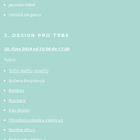
Jaroslav Válek
Omšelá elegance
2. DESIGN PRO TEBE
20. října 2024 od 10:00 do 17:00
Tvůrci:
TUTU, dvěTU, jsmeTU
Božena Borýsková
Bombos
Bos.kera
Agu design
Přírodní kosmetika Velehrad
Nosíme dřevo
Pískovačka Morava