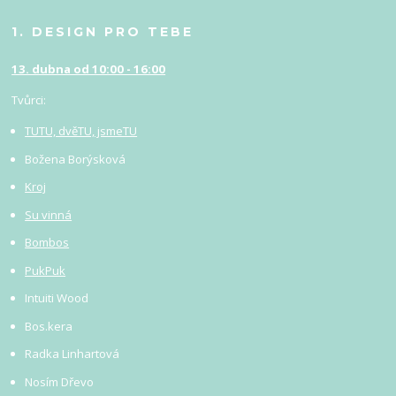
1. DESIGN PRO TEBE
13. dubna od 10:00 - 16:00
Tvůrci:
TUTU, dvěTU, jsmeTU
Božena Borýsková
Kroj
Su vinná
Bombos
PukPuk
Intuiti Wood
Bos.kera
Radka Linhartová
Nosím Dřevo