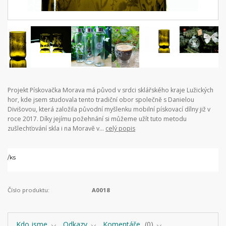
Projekt Pískovačka Morava má původ v srdci sklářského kraje Lužických
hor, kde jsem studovala tento tradiční obor společně s Danielou
Divišovou, která založila původní myšlenku mobilní pískovací dílny již v
roce 2017. Díky jejímu požehnání si můžeme užít tuto metodu
zušlechťování skla i na Moravě v...
celý popis
/
ks
Číslo produktu:
A0018
Kdo jsme
Odkazy
Komentáře
0