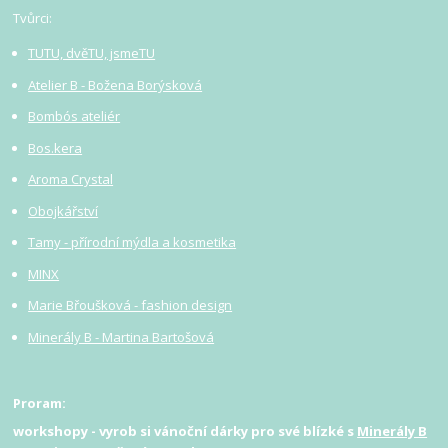
Tvůrci:
TUTU, dvěTU, jsmeTU
Atelier B - Božena Borýsková
Bombós ateliér
Bos.kera
Aroma Crystal
Obojkářství
Tamy - přírodní mýdla a kosmetika
MINX
Marie Břoušková - fashion design
Minerály B - Martina Bartošová
Proram:
workshopy - vyrob si vánoční dárky pro své blízké s
Minerály B