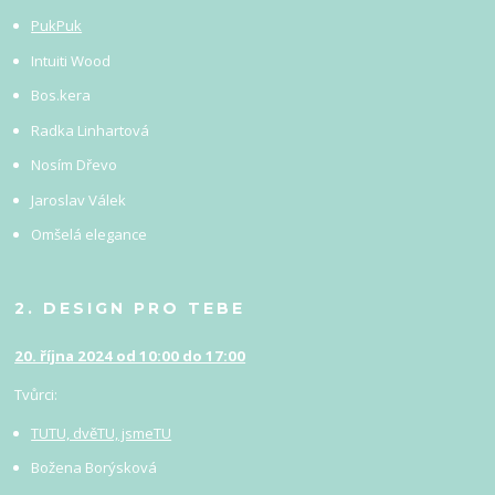
PukPuk
Intuiti Wood
Bos.kera
Radka Linhartová
Nosím Dřevo
Jaroslav Válek
Omšelá elegance
2. DESIGN PRO TEBE
20. října 2024 od 10:00 do 17:00
Tvůrci:
TUTU, dvěTU, jsmeTU
Božena Borýsková