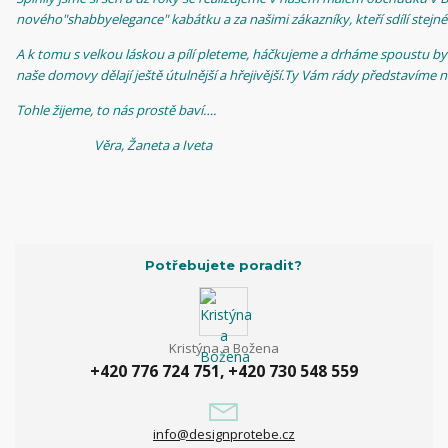
nového"shabbyelegance" kabátku a za našimi zákazníky, kteří sdílí stejné n
A k tomu s velkou láskou a pílí pleteme, háčkujeme a drháme spoustu byto
naše domovy dělají ještě útulnější a hřejivější.Ty Vám rády představíme 
Tohle žijeme, to nás prostě baví….
Věra, Žaneta a Iveta
Potřebujete poradit?
Kristýna a Božena
+420 776 724 751, +420 730 548 559
info@designprotebe.cz