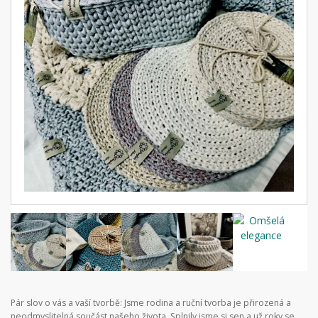
Pár slov o vás a vaší tvorbě: Jsme rodina a ruční tvorba je přirozená a
neodmyslitelná součást našeho života. Splnily jsme si sen a už roky se