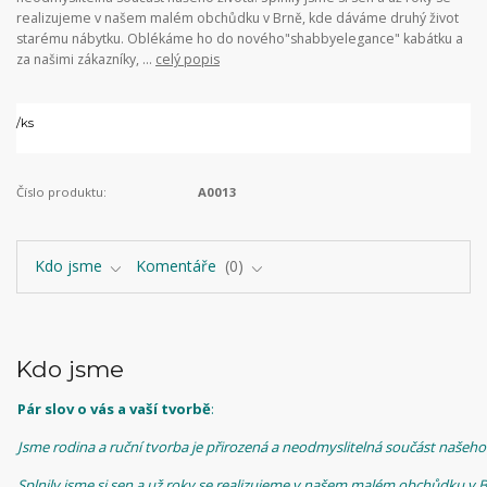
realizujeme v našem malém obchůdku v Brně, kde dáváme druhý život
starému nábytku. Oblékáme ho do nového"shabbyelegance" kabátku a
za našimi zákazníky, ...
celý popis
/
ks
Číslo produktu:
A0013
Kdo jsme
Komentáře
0
Kdo jsme
Pár slov o vás a vaší tvorbě
:
Jsme rodina a ruční tvorba je přirozená a neodmyslitelná součást našeho 
Splnily jsme si sen a už roky se realizujeme v našem malém obchůdku v