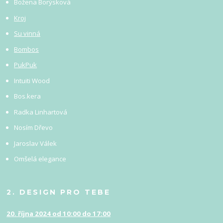
Božena Borýsková
Kroj
Su vinná
Bombos
PukPuk
Intuiti Wood
Bos.kera
Radka Linhartová
Nosím Dřevo
Jaroslav Válek
Omšelá elegance
2. DESIGN PRO TEBE
20. října 2024 od 10:00 do 17:00