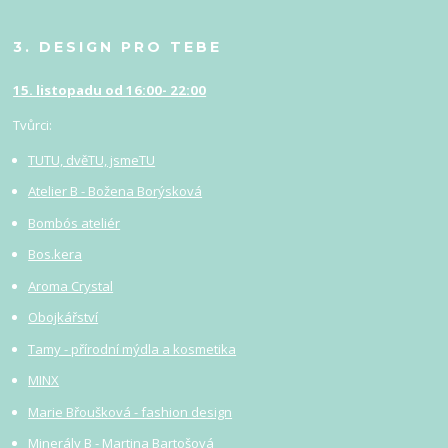
3. DESIGN PRO TEBE
15. listopadu od 16:00- 22:00
Tvůrci:
TUTU, dvěTU, jsmeTU
Atelier B - Božena Borýsková
Bombós ateliér
Bos.kera
Aroma Crystal
Obojkářství
Tamy - přírodní mýdla a kosmetika
MINX
Marie Břoušková - fashion design
Minerály B - Martina Bartošová