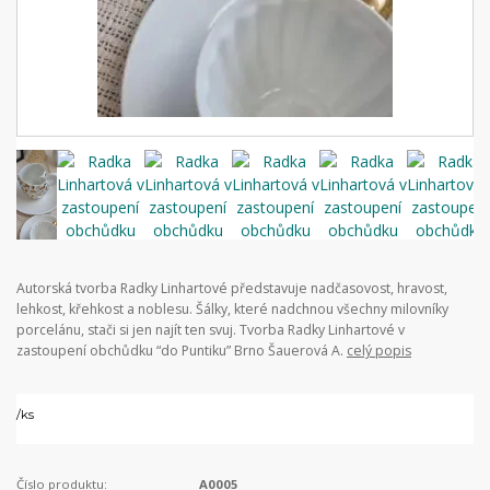
Autorská tvorba Radky Linhartové představuje nadčasovost, hravost,
lehkost, křehkost a noblesu. Šálky, které nadchnou všechny milovníky
porcelánu, stači si jen najít ten svuj. Tvorba Radky Linhartové v
zastoupení obchůdku “do Puntiku” Brno Šauerová A.
celý popis
/
ks
Číslo produktu:
A0005