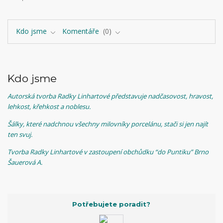
Kdo jsme
Komentáře
0
Kdo jsme
Autorská tvorba Radky Linhartové představuje nadčasovost, hravost,
lehkost, křehkost a noblesu.
Šálky, které nadchnou všechny milovníky porcelánu, stači si jen najít
ten svuj.
T
vorba Radky Linhartové v zastoupení obchůdku “do Puntiku” Brno
Šauerová A.
Potřebujete poradit?