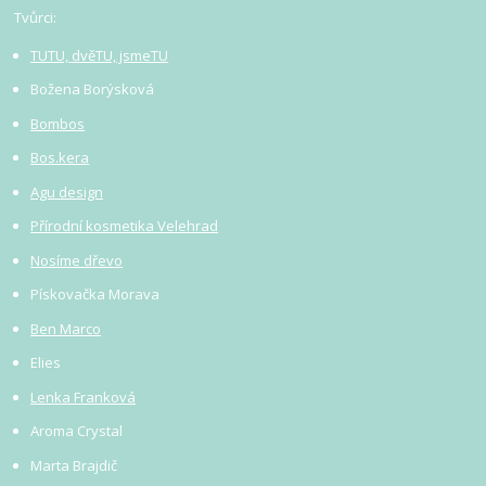
Tvůrci:
TUTU, dvěTU, jsmeTU
Božena Borýsková
Bombos
Bos.kera
Agu design
Přírodní kosmetika Velehrad
Nosíme dřevo
Pískovačka Morava
Ben Marco
Elies
Lenka Franková
Aroma Crystal
Marta Brajdič