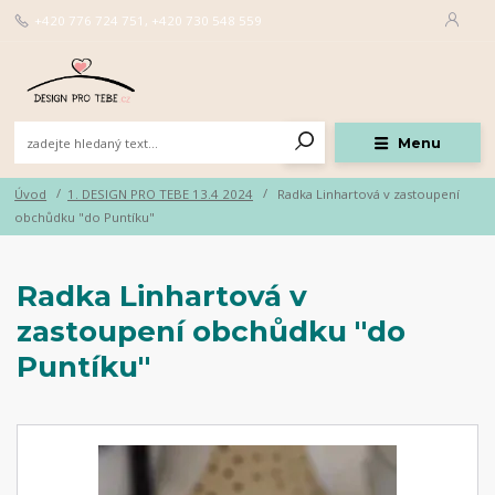
+420 776 724 751, +420 730 548 559
Menu
Úvod
1. DESIGN PRO TEBE 13.4 2024
Radka Linhartová v zastoupení
obchůdku "do Puntíku"
Radka Linhartová v
zastoupení obchůdku "do
Puntíku"