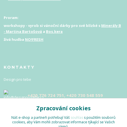
Proram:
workshopy - vyrob si vánoční dárky pro své blízké s
Minerály B
- Martina Bartošová
a
Bos.kera
živá hudba
NO!FRESH
KONTAKTY
Design pro tebe
+420 776 724 751, +420 730 548 559
Zpracování cookies
info@designprotebe.cz
Náš e-shop a partneři potřebují Váš
souhlas
s použitím souborů
cookies, aby Vám mohli zobrazovat informace týkající se Vašich
zájmů.